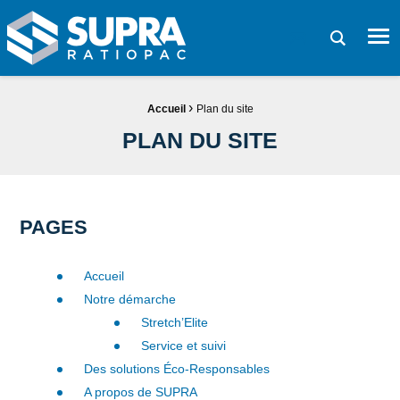
SUPRA RATIOPAC Spécialiste de la fin de ligne d'emballage
Me
Demande de devi
Fil d'Ariane :
›
Accueil
Plan du site
PLAN DU SITE
PAGES
Accueil
Notre démarche
Stretch’Elite
Service et suivi
Des solutions Éco-Responsables
A propos de SUPRA