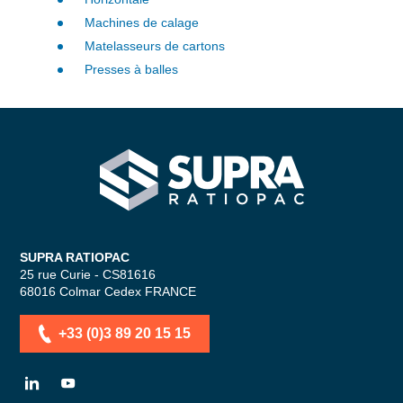
Machines de calage
Matelasseurs de cartons
Presses à balles
SUPRA RATIOPAC Spécialiste de la 
SUPRA RATIOPAC
25 rue Curie - CS81616
68016
Colmar Cedex
FRANCE
+33 (0)3 89 20 15 15
LN
YT