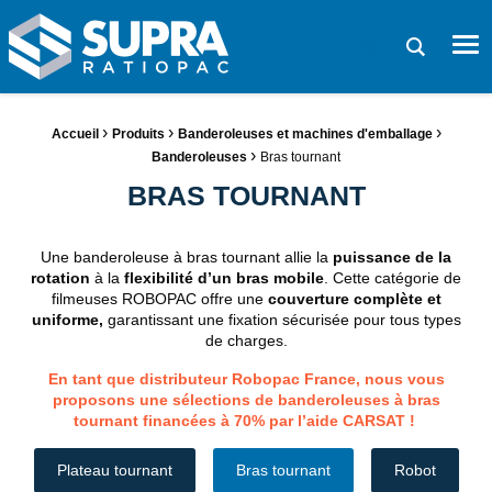
SUPRA RATIOPAC Spécialiste de la fin de ligne d'emballage
Me
Demande de devi
Fil d'Ariane :
›
›
›
Accueil
Produits
Banderoleuses et machines d'emballage
›
Banderoleuses
Bras tournant
BRAS TOURNANT
Une banderoleuse à bras tournant allie la
puissance de la
rotation
à la
flexibilité d’un bras mobile
. Cette catégorie de
filmeuses ROBOPAC offre une
couverture complète et
uniforme,
garantissant une fixation sécurisée pour tous types
de charges.
En tant que distributeur Robopac France, nous vous
proposons une sélections de banderoleuses à bras
tournant financées à 70% par l’aide CARSAT !
Plateau tournant
Bras tournant
Robot