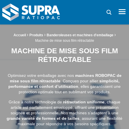
SUPRA RATIOPAC Spécialiste de la fin de ligne d'emballage
Me
Demande de devi
Fil d'Ariane :
›
›
›
Accueil
Produits
Banderoleuses et machines d'emballage
Machine de mise sous film rétractable
MACHINE DE MISE SOUS FILM
RÉTRACTABLE
Optimisez votre emballage avec nos
machines ROBOPAC de
mise sous film rétractable
. Conçues pour allier
simplicité,
performance et confort d’utilisation
, elles garantissent une
protection optimale tout en sublimant vos produits.
Grâce à notre technologie de
rétractation uniforme
, chaque
article est parfaitement enveloppé, offrant une présentation
soignée et professionnelle. Nos machines s’adaptent à une
grande variété de formes et de tailles
, assurant une flexibilité
maximale pour répondre à vos besoins spécifiques.