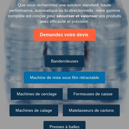
Que vous recherchiez une solution standard, haute
performance, automatique ou bi-directionnelle, notre gamme
complète est conçue pour
sécuriser et valoriser
vos produits
avec efficacité et précision.
Demandez votre devis
Banderoleuses
Machine de mise sous film rétractable
Machines de cerclage
Fermeuses de caisse
Machines de calage
Matelasseurs de cartons
Presses à balles