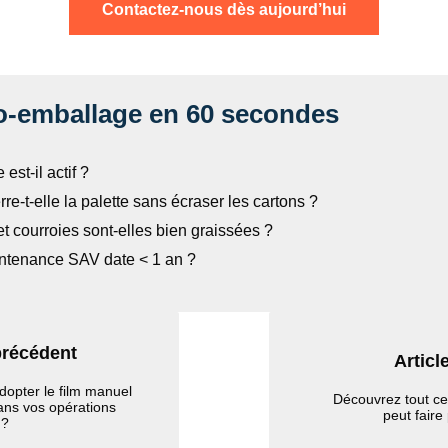
Contactez‑nous dès aujourd’hui
co‑emballage en 60 secondes
 est‑il actif ?
rre‑t‑elle la palette sans écraser les cartons ?
t courroies sont-elles bien graissées ?
ntenance SAV date < 1 an ?
précédent
Articl
dopter le film manuel
Découvrez tout c
dans vos opérations
peut faire
 ?