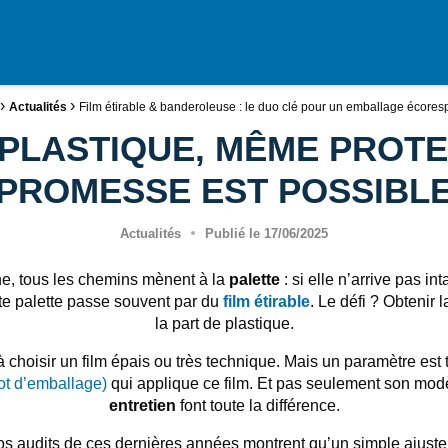
ge
›
›
Actualités
Film étirable & banderoleuse : le duo clé pour un emballage écore
PLASTIQUE, MÊME PROTE
PROMESSE EST POSSIBL
Actualités
Publié le
17/06/2025
e, tous les chemins mènent à la
palette
: si elle n’arrive pas in
ette palette passe souvent par du
film étirable
. Le défi ? Obtenir 
la part de plastique.
choisir un film épais ou très technique. Mais un paramètre est t
ot d’emballage)
qui applique ce film. Et pas seulement son mod
entretien
font toute la différence.
s audits de ces dernières années montrent qu’un simple ajustem