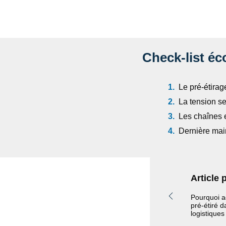
Check‑list é
Le pré‑étirage
La tension se
Les chaînes e
Dernière mai
Article 
Pourquoi a
pré-étiré 
logistiques