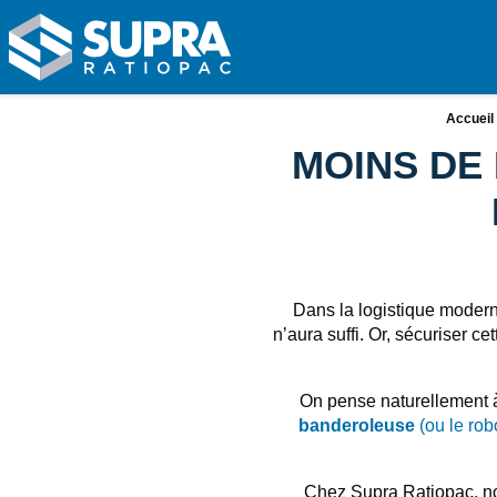
SUPRA RATIOPAC Spécialiste de la fin de ligne d'emballa
Fil d'Ariane :
Accueil
MOINS DE 
Dans la logistique modern
n’aura suffi. Or, sécuriser c
On pense naturellement à 
banderoleuse
(ou le rob
Chez Supra Ratiopac, no