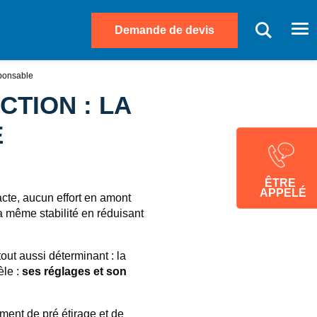
Demande de devis
Me
sponsable
CTION : LA
E
ÊTRE
APPELÉ
tacte, aucun effort en amont
la même stabilité en réduisant
out aussi déterminant : la
èle :
ses réglages et son
ent de pré étirage et de