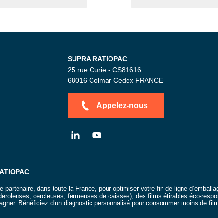
age
SUPRA RATIOPAC
25 rue Curie - CS81616
68016
Colmar Cedex
FRANCE
Appelez-nous
LN
YT
RATIOPAC
artenaire, dans toute la France, pour optimiser votre fin de ligne d’emball
eroleuses, cercleuses, fermeuses de caisses), des films étirables éco-respo
gner. Bénéficiez d’un diagnostic personnalisé pour consommer moins de film 