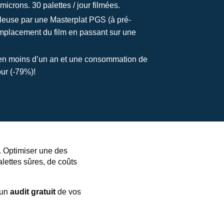
microns. 30 palettes / jour filmées.
leuse par une
Masterplat PGS
(à pré-
mplacement du film en passant sur une
en moins d’un an et une consommation de
our (-79%)!
e. Optimiser une des
alettes sûres, de coûts
 un
audit gratuit
de vos