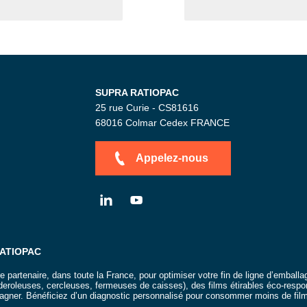
age
SUPRA RATIOPAC
25 rue Curie - CS81616
68016
Colmar Cedex
FRANCE
Appelez-nous
LN
YT
RATIOPAC
artenaire, dans toute la France, pour optimiser votre fin de ligne d’emball
eroleuses, cercleuses, fermeuses de caisses), des films étirables éco-respo
gner. Bénéficiez d’un diagnostic personnalisé pour consommer moins de film 