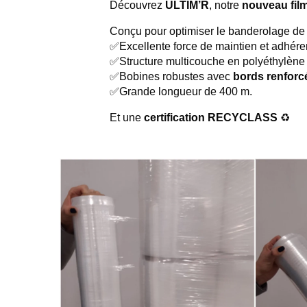
Découvrez
ULTIM’R
, notre
nouveau film
Conçu pour optimiser le banderolage de 
✅Excellente force de maintien et adhére
✅Structure multicouche en polyéthylène
✅Bobines robustes avec
bords renforc
✅Grande longueur de 400 m.
Et une
certification RECYCLASS
♻️