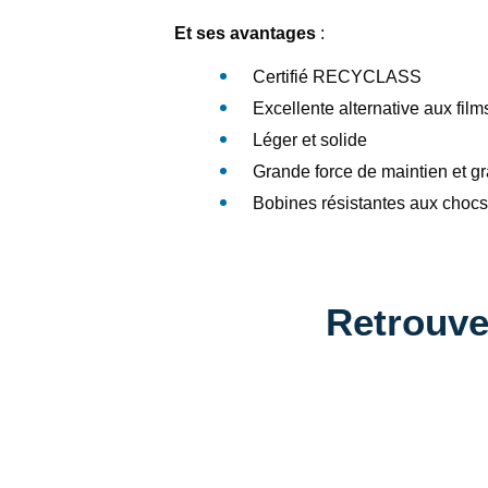
Et ses avantages
:
Certifié
RECYCLASS
Excellente alternative aux fil
Léger et solide
Grande force de maintien et g
Bobines résistantes aux chocs,
Retrouve