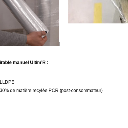
tirable manuel Ultim’R
:
/ LLDPE
 30% de matière recylée PCR (post-consommateur)