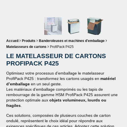
Fil d'Ariane :
›
›
›
Accueil
Produits
Banderoleuses et machines d'emballage
›
Matelasseurs de cartons
ProfiPack P425
LE MATELASSEUR DE CARTONS
PROFIPACK P425
Optimisez votre processus d’emballage le matelasseur
ProfiPack P425 : transformez les cartons usagés en
matériel
d’emballage
en un seul geste.
Les matériaux d’emballage comprimés ou les tapis de
rembourrage de la gamme HSM ProfiPack P425 assurent une
protection optimale aux
objets volumineux, lourds ou
fragiles
.
Ces solutions, composées de plusieurs couches de carton
ondulé, représentent le choix idéal pour répondre aux
exigences spécifiques de ces articles. Adoptez cette solution